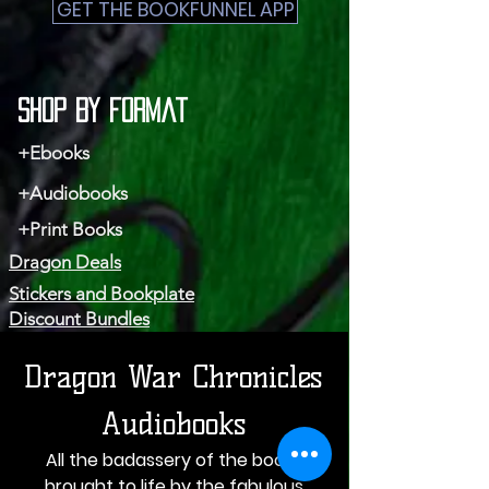
GET THE BOOKFUNNEL APP
Shop by Format
+Ebooks
+Audiobooks
+Print Books
Dragon Deals
Stickers and Bookplate
Discount Bundles
Dragon War Chronicles
Audiobooks
All the badassery of the books
brought to life by the fabulous